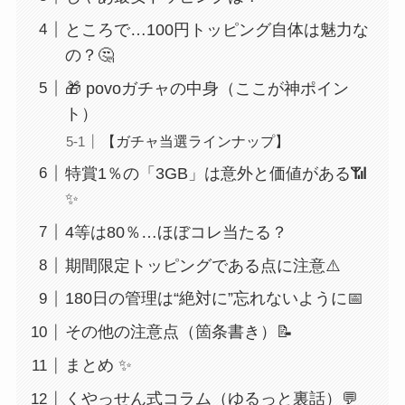
ところで…100円トッピング自体は魅力な
の？🤔
🎁 povoガチャの中身（ここが神ポイン
ト）
【ガチャ当選ラインナップ】
特賞1％の「3GB」は意外と価値がある📶
✨
4等は80％…ほぼコレ当たる？
期間限定トッピングである点に注意⚠️
180日の管理は“絶対に”忘れないように📅
その他の注意点（箇条書き）📝
まとめ ✨
くやっせん式コラム（ゆるっと裏話）💬